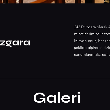
242 Et Izgara olarak
misafirlerimize lezze
Izgara
Misyonumuz, her zama
şekilde pişirerek si
sunumlarımızla, sofra
Galeri