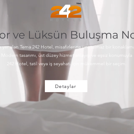
or ve Lüksün Buluşma No
e yer alan Tema 242 Hotel, misafirlerine unutulmaz bir konakla
Modern tasarımı, üst düzey hizmet anlayışı ve eşsiz konumuyla
242 Hotel, tatil veya iş seyahati için mükemmel bir seçim.
Detaylar