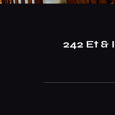
242 Et & 