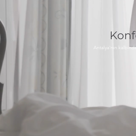
Konf
Antalya'nın kalbind