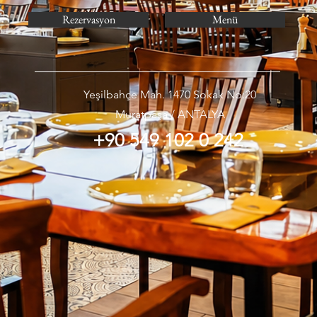
Rezervasyon
Menü
Yeşilbahçe Mah. 1470 Sokak No:20
Muratpaşa / ANTALYA
+90 549 102 0 242